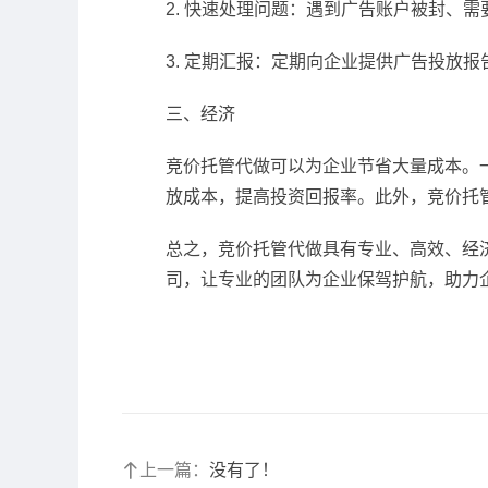
2. 快速处理问题：遇到广告账户被封、
3. 定期汇报：定期向企业提供广告投放
三、经济
竞价托管代做可以为企业节省大量成本。
放成本，提高投资回报率。此外，竞价托
总之，竞价托管代做具有专业、高效、经
司，让专业的团队为企业保驾护航，助力
上一篇：
没有了！