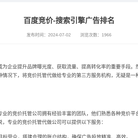
百度竞价-搜索引擎广告排名
发布时间：
2024-07-02
浏览次数：
1966
成为企业提升品牌曝光度、获取流量、提高转化率的重要手段。
种情况下，将竞价托管代做给专业的第三方服务机构，无疑是一
。
专业的竞价托管公司拥有经验丰富的团队，他们熟悉各种竞价平
说，专业的竞价托管代做公司可以提供以下服务：
和目标受众，搭建合理的账户结构，确保广告投放精准、高效。