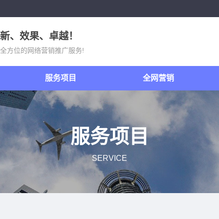
新、效果、卓越！
全方位的网络营销推广服务!
服务项目
全网营销
服务项目
SERVICE