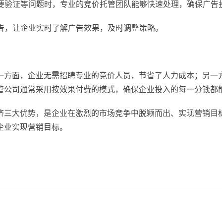
需要验证等问题时，专业的竞价托管团队能够快速处理，确保广告
报告，让企业实时了解广告效果，及时调整策略。
一方面，企业无需招聘专业的竞价人员，节省了人力成本；另一
管公司通常采用按效果付费的模式，确保企业投入的每一分钱都
济三大优势，是企业在激烈的市场竞争中脱颖而出、实现营销目
企业实现营销目标。