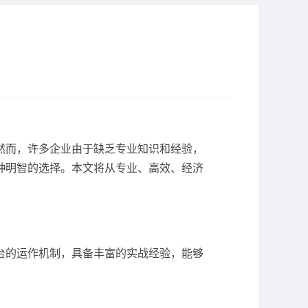
然而，许多企业由于缺乏专业知识和经验，
种明智的选择。本文将从专业、高效、经济
台的运作机制，具备丰富的实战经验，能够