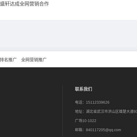
盛轩达成全网营销合作
排名推广
全网营销推广
联系我们
电话：
15112339626
地址：
湖北省武汉市洪山区雄楚大道9
广场10-1022
邮箱：
840117205@qq.com