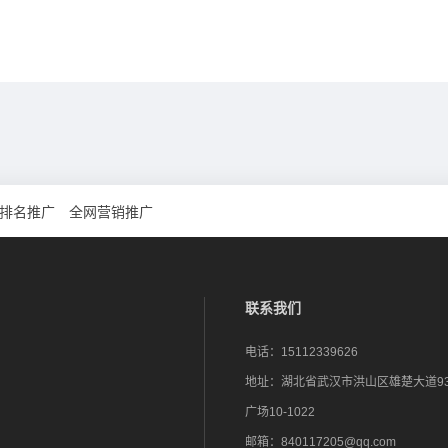
排名推广
全网营销推广
联系我们
电话：
15112339626
地址：
湖北省武汉市洪山区雄楚大道9
广场10-1022
邮箱：
840117205@qq.com