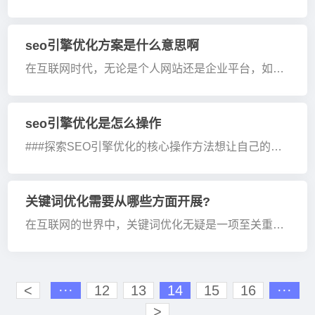
颖而出，获得更多曝光和潜在客户的关注。然而，面
对SEO优化这个领域，不少人常常会混淆‘整站优
化’和‘关键词优化’这两个概念。今天，我们将深度解
seo引擎优化方案是什么意思啊
析二者的区别···
在互联网时代，无论是个人网站还是企业平台，如何
吸引用户浏览并获得排名提升，始终是一个值得关注
的话题。那么，SEO引擎优化方案究竟意味着什么？
它又能为我们带来怎样的价值？今天，就让我们一探
seo引擎优化是怎么操作
究竟。###什···
###探索SEO引擎优化的核心操作方法想让自己的网
站在搜索引擎上脱颖而出？你是否也曾苦于难以提升
排名，或者迷茫于复杂的优化环节？今天，我们将带
你一探SEO引擎优化的核心操作，让你的内容在搜索
关键词优化需要从哪些方面开展?
引擎的海洋···
在互联网的世界中，关键词优化无疑是一项至关重要
的任务。但你是否曾思考过，究竟从哪些方面入手，
才能有效提升关键词的排名？今天我们就来揭秘关键
词优化的关键策略，帮助你精准发力，快速提升搜索
<
···
12
13
14
15
16
···
引擎排名。###···
>