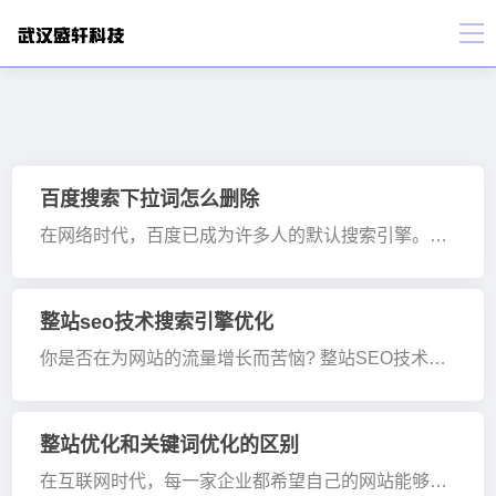
百度搜索下拉词怎么删除
在网络时代，百度已成为许多人的默认搜索引擎。然
而，你是否注意到，当你在百度搜索框中输入内容
时，系统会自动弹出一些下拉词建议？这些下拉词有
时可能是误导性的、不相关的，甚至对你的隐私造成
整站seo技术搜索引擎优化
困扰。那么，这些下···
你是否在为网站的流量增长而苦恼? 整站SEO技术，
也称为搜索引擎优化，可以成为你解决这一问题的秘
密武器。然而，这不仅仅是关键词堆砌和简单的链接
建设，它是一项涉及全局网站优化的综合技术。今
整站优化和关键词优化的区别
天，我们就来揭···
在互联网时代，每一家企业都希望自己的网站能够脱