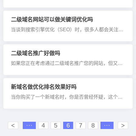
者都在为网站的百度收录率犯愁。为什么以前轻松就
能被百度收录，而现在难度却逐渐增加？其中究竟隐
藏着怎样的玄机？接下来，我们将深度探讨这一问
二级域名网站可以做关键词优化吗
题，帮助你找到解决···
当谈到搜索引擎优化（SEO）时，很多人都会关注主
域名的优化，而忽略了二级域名的潜力。那么，二级
域名的网站可以做关键词优化吗？答案不仅是肯定
的，而且正确优化还可能带来意想不到的效果！接下
二级域名推广好做吗
来，我们将一探究···
如果您正在考虑通过二级域名推广您的网站，但又不
确定这种方法是否值得，那么这篇文章正好可以解答
您的疑惑。二级域名推广，一种低成本却高效率的方
式，近年来越来越受到许多企业和个人的青睐。然
新域名做优化排名效果好吗
而，这种方法真的适···
当你购买了一个新域名时，你是否曾经怀疑，这个新
鲜出炉的域名是否能像那些老域名一样迅速在搜索引
擎上获得排名？答案可能比你想象的更复杂。今天我
们就来揭开“新域名做优化排名效果好吗”这一迷题，
<
···
4
5
6
7
8
···
>
为你提供专业的···