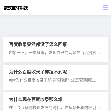
百度收录突然都没了怎么回事
想象一下，一觉醒来，发现自己的网站在百度搜索中
的所有收录突然消失了，流量迅速下降，优化努力瞬
间化为乌有。这种情况让人焦虑万分，但别慌！今天
我们来深入分析，看看可能的原因以及如何应对这一
为什么百度收录了却搜不到呢
局面。首先，百度···
###为什么百度收录了却搜不到呢？您是否遇到过这
种情况：辛辛苦苦写了一篇文章，提交给百度后，看
到已经成功收录，但无论怎么搜索，文章就是无法出
现在搜索结果里？别着急，本文将带您揭开这个问题
为什么现在百度收录那么难
的谜团，教您如···
在当今互联网快速发展的时代，许多站长和内容创作